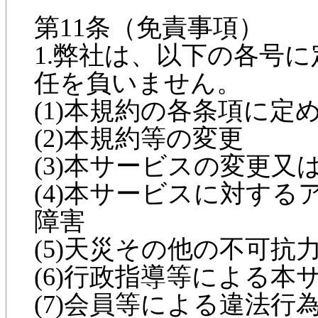
第11条（免責事項）
1.弊社は、以下の各号
任を負いません。
(1)本規約の各条項に定
(2)本規約等の変更
(3)本サービスの変更
(4)本サービスに対す
障害
(5)天災その他の不可
(6)行政指導等による本
(7)会員等による違法行